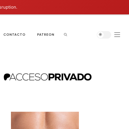
sruption.
CONTACTO
PATREON